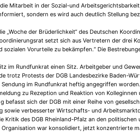
 Mitarbeit in der Sozial-und Arbeitsgerichtsbarkeit
informiert, sondern es wird auch deutlich Stellung 
 „Woche der Brüderlichkeit“ des Deutschen Koordinie
rdinierungsrat setzt sich aus Vertretern der drei 
und sozialen Vorurteile zu bekämpfen.“ Die Bestrebun
tz im Rundfunkrat einen Sitz. Arbeitgeber und Gew
urde trotz Protests der DGB Landesbezirke Baden-Wür
 Sendung im Rundfunkrat heftig angegriffen worden.
eldung zu Rezeption und Reaktion von Kolleginnen u
g befasst sich der DGB mit einer Reihe von gesellsc
g sowie verbesserter Wirtschafts- und Arbeitsmarktd
 die Kritik des DGB Rheinland-Pfalz an den politis
Organisation war konsolidiert, jetzt konzentrierte 